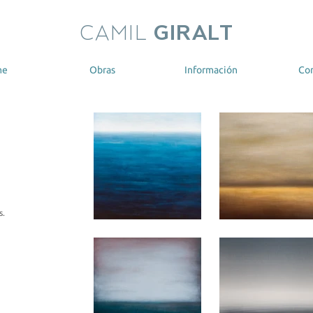
CAMIL
GIRALT
me
Obras
Información
Co
s.