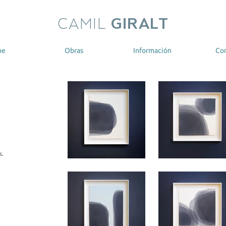
CAMIL
GIRALT
me
Obras
Información
Co
s.